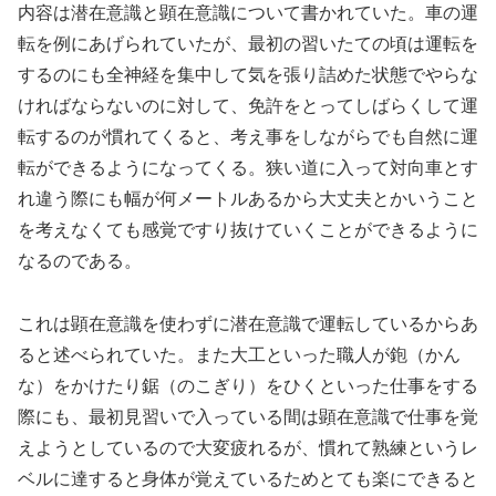
内容は潜在意識と顕在意識について書かれていた。車の運
転を例にあげられていたが、最初の習いたての頃は運転を
するのにも全神経を集中して気を張り詰めた状態でやらな
ければならないのに対して、免許をとってしばらくして運
転するのが慣れてくると、考え事をしながらでも自然に運
転ができるようになってくる。狭い道に入って対向車とす
れ違う際にも幅が何メートルあるから大丈夫とかいうこと
を考えなくても感覚ですり抜けていくことができるように
なるのである。
これは顕在意識を使わずに潜在意識で運転しているからあ
ると述べられていた。また大工といった職人が鉋（かん
な）をかけたり鋸（のこぎり）をひくといった仕事をする
際にも、最初見習いで入っている間は顕在意識で仕事を覚
えようとしているので大変疲れるが、慣れて熟練というレ
ベルに達すると身体が覚えているためとても楽にできると