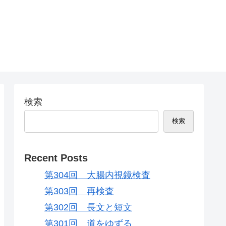
検索
検索
Recent Posts
第304回 大腸内視鏡検査
第303回 再検査
第302回 長文と短文
第301回 道をゆずる