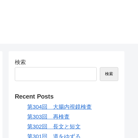
検索
検索
Recent Posts
第304回 大腸内視鏡検査
第303回 再検査
第302回 長文と短文
第301回 道をゆずる