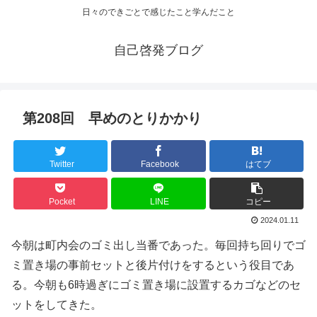
日々のできごとで感じたこと学んだこと
自己啓発ブログ
第208回 早めのとりかかり
Twitter
Facebook
はてブ
Pocket
LINE
コピー
2024.01.11
今朝は町内会のゴミ出し当番であった。毎回持ち回りでゴ
ミ置き場の事前セットと後片付けをするという役目であ
る。今朝も6時過ぎにゴミ置き場に設置するカゴなどのセ
ットをしてきた。